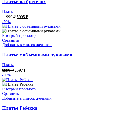
Платье на бретелях
Платья
Первоначальная
Текущая
11990
₽
5995
₽
цена
цена:
-70%
составляла
5995 ₽.
11990 ₽.
Быстрый просмотр
Сравнить
Добавить в список желаний
Платье с объемными рукавами
Платья
Первоначальная
Текущая
8990
₽
2697
₽
цена
цена:
-50%
составляла
2697 ₽.
8990 ₽.
Быстрый просмотр
Сравнить
Добавить в список желаний
Платье Ребекка