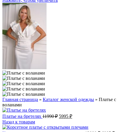
Нажмите, чтобы увеличить
Главная страница
»
Каталог женской одежды
»
Платье с
воланами
Первоначальная
Текущая
Платье на бретелях
11990
₽
5995
₽
цена
цена:
Назад к товарам
составляла
5995 ₽.
11990 ₽.