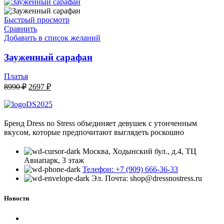
6495 ₽.
12990 ₽.
Быстрый просмотр
Сравнить
Добавить в список желаний
Зауженный сарафан
Платья
Первоначальная
Текущая
8990
₽
2697
₽
цена
цена:
составляла
2697 ₽.
8990 ₽.
Бренд Dress no Stress объединяет девушек с утонченным
вкусом, которые предпочитают выглядеть роскошно
Москва, Ходынский бул., д.4, ТЦ
Авиапарк, 3 этаж
Телефон: +7 (909) 666-36-33
Эл. Почта: shop@dressnostress.ru
Новости