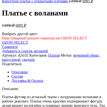
Первоначальна
Текущая
Корсетное платье с открытыми плечами
13990
₽
6995
₽
цена
цена:
составляла
6995 ₽.
Платье с воланами
13990 ₽.
Первоначальная
Текущая
13990
₽
6995
₽
цена
цена:
составляла
Выбрать другой цвет:
6995 ₽.
Наш товарный каталог переехал на OZON SELECT
13990 ₽.
OZON SELECT
Сравнить
Добавить в список желаний
Артикул:
424.02
Категория:
Платья
Метки:
вечерний образ
,
выпускной
,
свадьба
Поделиться:
Описание
Состав
Доставка & Оплата
Описание
Платье-футляр из атласной ткани с воздушными воланами в
районе декольте. Платье очень красиво подчеркивает фигуру,
делая акцент на изгибах и плавных линиях женского тела. Это