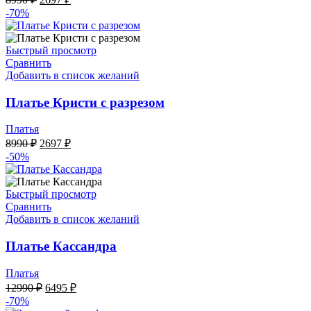
цена
цена:
-70%
составляла
2697 ₽.
8990 ₽.
Быстрый просмотр
Сравнить
Добавить в список желаний
Платье Кристи с разрезом
Платья
Первоначальная
Текущая
8990
₽
2697
₽
цена
цена:
-50%
составляла
2697 ₽.
8990 ₽.
Быстрый просмотр
Сравнить
Добавить в список желаний
Платье Кассандра
Платья
Первоначальная
Текущая
12990
₽
6495
₽
цена
цена:
-70%
составляла