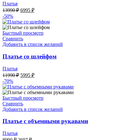
Платья
Первоначальная
Текущая
13990
₽
6995
₽
цена
цена:
-50%
составляла
6995 ₽.
13990 ₽.
Быстрый просмотр
Сравнить
Добавить в список желаний
Платье со шлейфом
Платья
Первоначальная
Текущая
11990
₽
5995
₽
цена
цена:
-70%
составляла
5995 ₽.
11990 ₽.
Быстрый просмотр
Сравнить
Добавить в список желаний
Платье с объемными рукавами
Платья
Первоначальная
Текущая
8990
₽
2697
₽