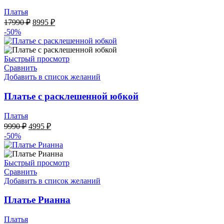
Платья
Первоначальная
Текущая
17990
₽
8995
₽
цена
цена:
-50%
составляла
8995 ₽.
17990 ₽.
Быстрый просмотр
Сравнить
Добавить в список желаний
Платье с расклешенной юбкой
Платья
Первоначальная
Текущая
9990
₽
4995
₽
цена
цена:
-50%
составляла
4995 ₽.
9990 ₽.
Быстрый просмотр
Сравнить
Добавить в список желаний
Платье Рианна
Платья