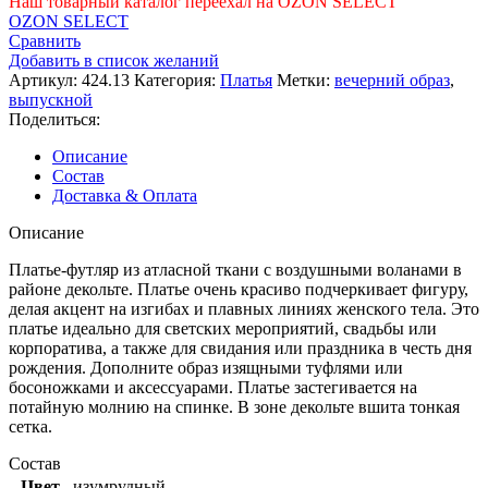
Наш товарный каталог переехал на OZON SELECT
13990 ₽.
OZON SELECT
Сравнить
Добавить в список желаний
Артикул:
424.13
Категория:
Платья
Метки:
вечерний образ
,
выпускной
Поделиться:
Описание
Состав
Доставка & Оплата
Описание
Платье-футляр из атласной ткани с воздушными воланами в
районе декольте. Платье очень красиво подчеркивает фигуру,
делая акцент на изгибах и плавных линиях женского тела. Это
платье идеально для светских мероприятий, свадьбы или
корпоратива, а также для свидания или праздника в честь дня
рождения. Дополните образ изящными туфлями или
босоножками и аксессуарами. Платье застегивается на
потайную молнию на спинке. В зоне декольте вшита тонкая
сетка.
Состав
Цвет
изумрудный