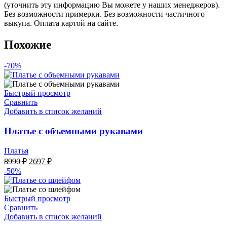
(уточнить эту информацию Вы можете у наших менеджеров).
Без возможности примерки. Без возможности частичного
выкупа. Оплата картой на сайте.
Похожие
-70%
Быстрый просмотр
Сравнить
Добавить в список желаний
Платье с объемными рукавами
Платья
Первоначальная
Текущая
8990
₽
2697
₽
цена
цена:
-50%
составляла
2697 ₽.
8990 ₽.
Быстрый просмотр
Сравнить
Добавить в список желаний