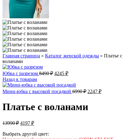
Главная страница
»
Каталог женской одежды
»
Платье с
воланами
Первоначальная
Текущая
Юбка с разрезом
8490
₽
4245
₽
цена
цена:
Назад к товарам
составляла
4245 ₽.
8490 ₽.
Первоначальная
Текущая
Мини-юбка с высокой посадкой
6990
₽
2247
₽
цена
цена:
составляла
2247 ₽.
Платье с воланами
6990 ₽.
Первоначальная
Текущая
13990
₽
4197
₽
цена
цена:
составляла
Выбрать другой цвет:
4197 ₽.