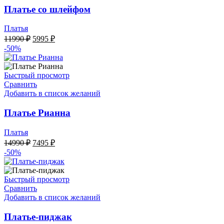
Платье со шлейфом
Платья
Первоначальная
Текущая
11990
₽
5995
₽
цена
цена:
-50%
составляла
5995 ₽.
11990 ₽.
Быстрый просмотр
Сравнить
Добавить в список желаний
Платье Рианна
Платья
Первоначальная
Текущая
14990
₽
7495
₽
цена
цена:
-50%
составляла
7495 ₽.
14990 ₽.
Быстрый просмотр
Сравнить
Добавить в список желаний
Платье-пиджак