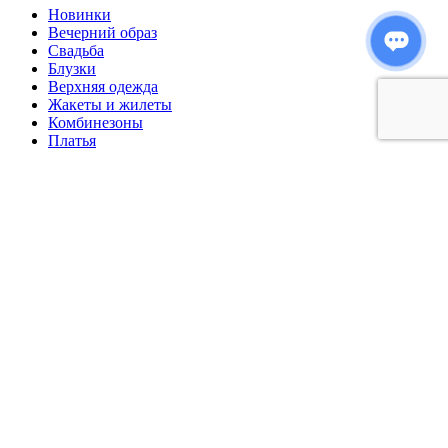
Новинки
Вечерний образ
Свадьба
Блузки
Верхняя одежда
Жакеты и жилеты
Комбинезоны
Платья
Рубашки
Свитеры и джемперы
Топы и свитшоты
Юбки и шорты
Главная
Каталог женской одежды
Распродажа
Мода DRESS NO STRESS
О нас
Контакты
Избранное
Сравнить
Вход / Регистрация
Мы используем куки-файлы, чтобы улучшить ваш опыт на
нашем веб-сайте. Просмотрев этот сайт, вы соглашаетесь на