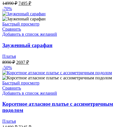
Первоначальная
Текущая
14990
₽
7495
₽
цена
цена:
-70%
составляла
7495 ₽.
14990 ₽.
Быстрый просмотр
Сравнить
Добавить в список желаний
Зауженный сарафан
Платья
Первоначальная
Текущая
8990
₽
2697
₽
цена
цена:
-50%
составляла
2697 ₽.
8990 ₽.
Быстрый просмотр
Сравнить
Добавить в список желаний
Корсетное атласное платье с ассиметричным
подолом
Платья
Первоначальная
Текущая