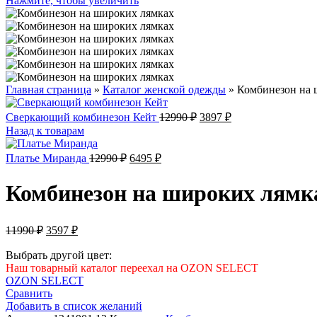
Нажмите, чтобы увеличить
Главная страница
»
Каталог женской одежды
»
Комбинезон на 
Первоначальная
Текущая
Сверкающий комбинезон Кейт
12990
₽
3897
₽
цена
цена:
Назад к товарам
составляла
3897 ₽.
12990 ₽.
Первоначальная
Текущая
Платье Миранда
12990
₽
6495
₽
цена
цена:
составляла
6495 ₽.
Комбинезон на широких лямк
12990 ₽.
Первоначальная
Текущая
11990
₽
3597
₽
цена
цена:
составляла
Выбрать другой цвет:
3597 ₽.
Наш товарный каталог переехал на OZON SELECT
11990 ₽.
OZON SELECT
Сравнить
Добавить в список желаний