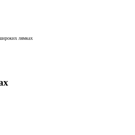
широких лямках
ах