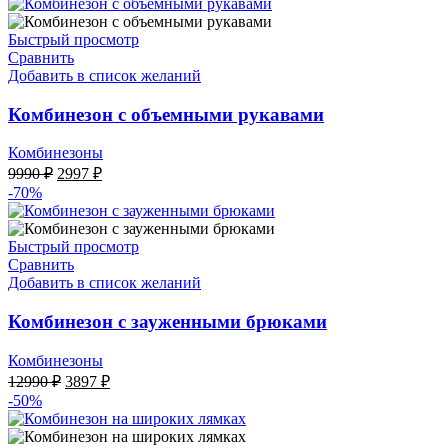
6495 ₽.
12990 ₽.
Быстрый просмотр
Сравнить
Добавить в список желаний
Комбинезон с объемными рукавами
Комбинезоны
Первоначальная
Текущая
9990
₽
2997
₽
цена
цена:
-70%
составляла
2997 ₽.
9990 ₽.
Быстрый просмотр
Сравнить
Добавить в список желаний
Комбинезон с зауженными брюками
Комбинезоны
Первоначальная
Текущая
12990
₽
3897
₽
цена
цена:
-50%
составляла
3897 ₽.
12990 ₽.