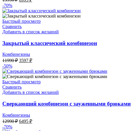
цена
цена:
-70%
составляла
6995 ₽.
13990 ₽.
Быстрый просмотр
Сравнить
Добавить в список желаний
Закрытый классический комбинезон
Комбинезоны
Первоначальная
Текущая
11990
₽
3597
₽
цена
цена:
-50%
составляла
3597 ₽.
11990 ₽.
Быстрый просмотр
Сравнить
Добавить в список желаний
Сверкающий комбинезон с зауженными брюками
Комбинезоны
Первоначальная
Текущая
12990
₽
6495
₽
цена
цена:
-70%
составляла