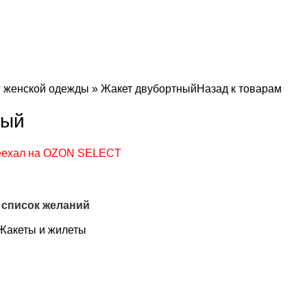
г женской одежды
»
Жакет двубортный
Назад к товарам
ный
реехал на OZON SELECT
 список желаний
Жакеты и жилеты