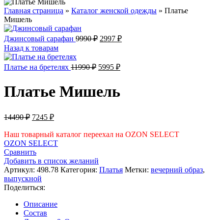
Главная страница
»
Каталог женской одежды
»
Платье
Мишель
Первоначальная
Текущая
Джинсовый сарафан
9990
₽
2997
₽
цена
цена:
Назад к товарам
составляла
2997 ₽.
9990 ₽.
Первоначальная
Текущая
Платье на бретелях
11990
₽
5995
₽
цена
цена:
составляла
5995 ₽.
Платье Мишель
11990 ₽.
Первоначальная
Текущая
14490
₽
7245
₽
цена
цена:
составляла
Наш товарный каталог переехал на OZON SELECT
7245 ₽.
OZON SELECT
14490 ₽.
Сравнить
Добавить в список желаний
Артикул:
498.78
Категория:
Платья
Метки:
вечерний образ
,
выпускной
Поделиться:
Описание
Состав