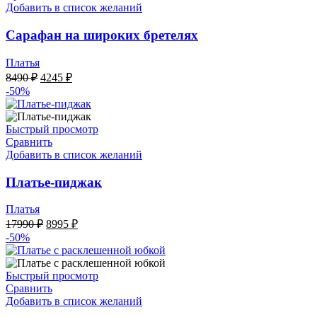
Добавить в список желаний
Сарафан на широких бретелях
Платья
Первоначальная
Текущая
8490
₽
4245
₽
цена
цена:
-50%
составляла
4245 ₽.
8490 ₽.
Быстрый просмотр
Сравнить
Добавить в список желаний
Платье-пиджак
Платья
Первоначальная
Текущая
17990
₽
8995
₽
цена
цена:
-50%
составляла
8995 ₽.
17990 ₽.
Быстрый просмотр
Сравнить
Добавить в список желаний