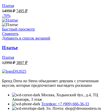
Платья
Первоначальная
Текущая
14990
₽
7495
₽
цена
цена:
-70%
составляла
7495 ₽.
14990 ₽.
Быстрый просмотр
Сравнить
Добавить в список желаний
Платье
Платья
Первоначальная
Текущая
12990
₽
3897
₽
цена
цена:
составляла
3897 ₽.
12990 ₽.
Бренд Dress no Stress объединяет девушек с утонченным
вкусом, которые предпочитают выглядеть роскошно
Москва, Ходынский бул., д.4, ТЦ
Авиапарк, 3 этаж
Телефон: +7 (909) 666-36-33
Эл. Почта: shop@dressnostress.ru