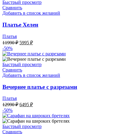
Быстрый просмотр
Сравнить
Добавить в список желаний
Платье Хелен
Платья
Первоначальная
Текущая
11990
₽
5995
₽
цена
цена:
-50%
составляла
5995 ₽.
11990 ₽.
Быстрый просмотр
Сравнить
Добавить в список желаний
Вечернее платье с разрезами
Платья
Первоначальная
Текущая
12990
₽
6495
₽
цена
цена:
-50%
составляла
6495 ₽.
12990 ₽.
Быстрый просмотр
Сравнить