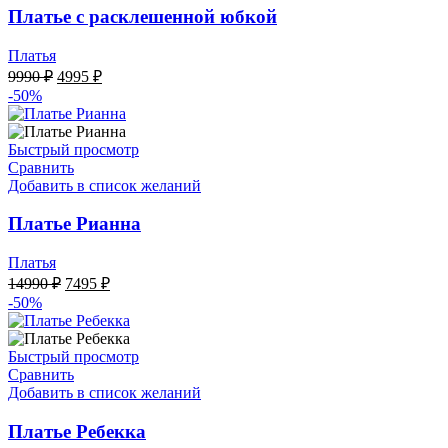
Платье с расклешенной юбкой
Платья
Первоначальная
Текущая
9990
₽
4995
₽
цена
цена:
-50%
составляла
4995 ₽.
9990 ₽.
Быстрый просмотр
Сравнить
Добавить в список желаний
Платье Рианна
Платья
Первоначальная
Текущая
14990
₽
7495
₽
цена
цена:
-50%
составляла
7495 ₽.
14990 ₽.
Быстрый просмотр
Сравнить
Добавить в список желаний
Платье Ребекка