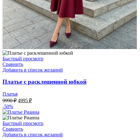
Быстрый просмотр
Сравнить
Добавить в список желаний
Платье с расклешенной юбкой
Платья
Первоначальная
Текущая
9990
₽
4995
₽
цена
цена:
-50%
составляла
4995 ₽.
9990 ₽.
Быстрый просмотр
Сравнить
Добавить в список желаний