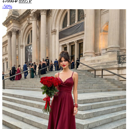
17990
₽
8995
₽
цена
цена:
-50%
составляла
8995 ₽.
17990 ₽.