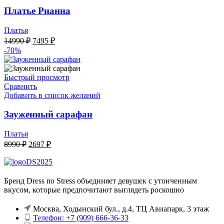
Платье Рианна
Платья
Первоначальная
Текущая
14990
₽
7495
₽
цена
цена:
-70%
составляла
7495 ₽.
14990 ₽.
Быстрый просмотр
Сравнить
Добавить в список желаний
Зауженный сарафан
Платья
Первоначальная
Текущая
8990
₽
2697
₽
цена
цена:
составляла
2697 ₽.
8990 ₽.
Бренд Dress no Stress объединяет девушек с утонченным
вкусом, которые предпочитают выглядеть роскошно
Москва, Ходынский бул., д.4, ТЦ Авиапарк, 3 этаж
Телефон: +7 (909) 666-36-33