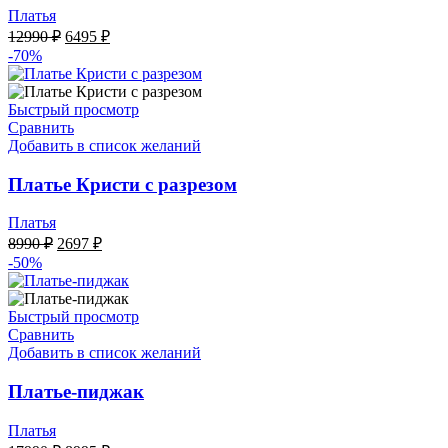
Платья
Первоначальная
Текущая
12990
₽
6495
₽
цена
цена:
-70%
составляла
6495 ₽.
12990 ₽.
Быстрый просмотр
Сравнить
Добавить в список желаний
Платье Кристи с разрезом
Платья
Первоначальная
Текущая
8990
₽
2697
₽
цена
цена:
-50%
составляла
2697 ₽.
8990 ₽.
Быстрый просмотр
Сравнить
Добавить в список желаний
Платье-пиджак
Платья
Первоначальная
Текущая