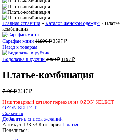
Главная страница
»
Каталог женской одежды
»
Платье-
комбинация
Первоначальная
Текущая
Сарафан-мини
11990
₽
3597
₽
цена
цена:
Назад к товарам
составляла
3597 ₽.
11990 ₽.
Первоначальная
Текущая
Водолазка в рубчик
3990
₽
1197
₽
цена
цена:
составляла
1197 ₽.
Платье-комбинация
3990 ₽.
Первоначальная
Текущая
7490
₽
2247
₽
цена
цена:
составляла
Наш товарный каталог переехал на OZON SELECT
2247 ₽.
OZON SELECT
7490 ₽.
Сравнить
Добавить в список желаний
Артикул:
133.33
Категория:
Платья
Поделиться: