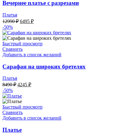
Вечернее платье с разрезами
Платья
Первоначальная
Текущая
12990
₽
6495
₽
цена
цена:
-50%
составляла
6495 ₽.
12990 ₽.
Быстрый просмотр
Сравнить
Добавить в список желаний
Сарафан на широких бретелях
Платья
Первоначальная
Текущая
8490
₽
4245
₽
цена
цена:
-50%
составляла
4245 ₽.
8490 ₽.
Быстрый просмотр
Сравнить
Добавить в список желаний
Платье