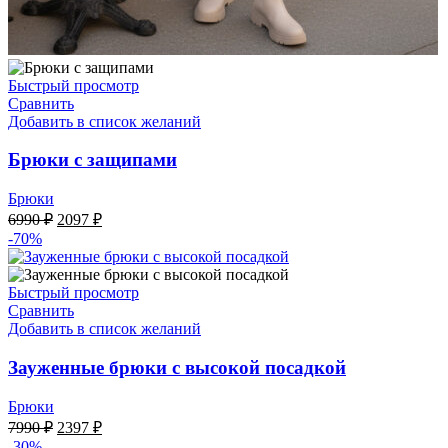
Быстрый просмотр
Сравнить
Добавить в список желаний
Брюки с защипами
Брюки
Первоначальная
Текущая
6990
₽
2097
₽
цена
цена:
-70%
составляла
2097 ₽.
6990 ₽.
Быстрый просмотр
Сравнить
Добавить в список желаний
Зауженные брюки с высокой посадкой
Брюки
Первоначальная
Текущая
7990
₽
2397
₽
цена
цена:
-30%