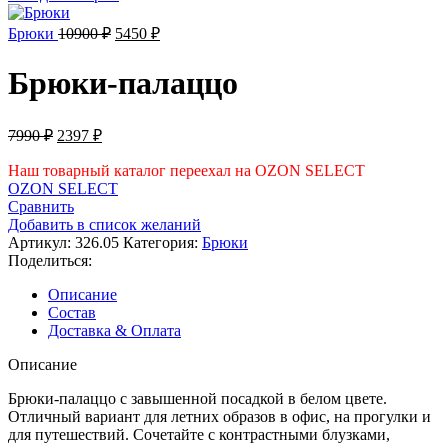
составляла
2097 ₽.
6490 ₽.
Первоначальная
Текущая
Брюки
10900
₽
5450
₽
цена
цена:
составляла
5450 ₽.
Брюки-палаццо
10900 ₽.
Первоначальная
Текущая
7990
₽
2397
₽
цена
цена:
составляла
Наш товарный каталог переехал на OZON SELECT
2397 ₽.
OZON SELECT
7990 ₽.
Сравнить
Добавить в список желаний
Артикул:
326.05
Категория:
Брюки
Поделиться:
Описание
Состав
Доставка & Оплата
Описание
Брюки-палаццо с завышенной посадкой в белом цвете.
Отличный вариант для летних образов в офис, на прогулки и
для путешествий. Сочетайте с контрастными блузками,