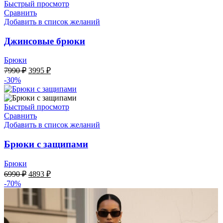
Быстрый просмотр
Сравнить
Добавить в список желаний
Джинсовые брюки
Брюки
Первоначальная
Текущая
7990
₽
3995
₽
цена
цена:
-30%
составляла
3995 ₽.
7990 ₽.
Быстрый просмотр
Сравнить
Добавить в список желаний
Брюки с защипами
Брюки
Первоначальная
Текущая
6990
₽
4893
₽
цена
цена:
-70%
составляла
4893 ₽.
6990 ₽.