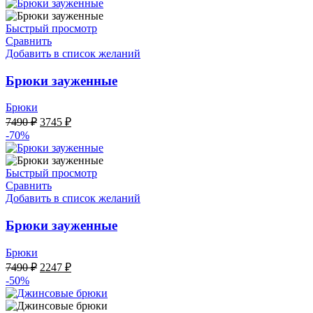
4950 ₽.
9900 ₽.
Быстрый просмотр
Сравнить
Добавить в список желаний
Брюки зауженные
Брюки
Первоначальная
Текущая
7490
₽
3745
₽
цена
цена:
-70%
составляла
3745 ₽.
7490 ₽.
Быстрый просмотр
Сравнить
Добавить в список желаний
Брюки зауженные
Брюки
Первоначальная
Текущая
7490
₽
2247
₽
цена
цена:
-50%
составляла
2247 ₽.
7490 ₽.