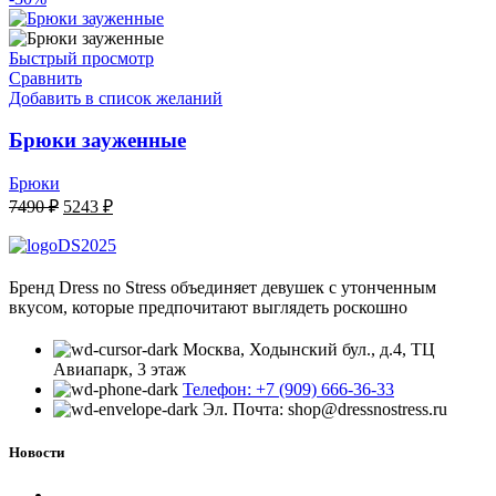
составляла
2397 ₽.
7990 ₽.
Быстрый просмотр
Сравнить
Добавить в список желаний
Брюки зауженные
Брюки
Первоначальная
Текущая
7490
₽
5243
₽
цена
цена:
составляла
5243 ₽.
7490 ₽.
Бренд Dress no Stress объединяет девушек с утонченным
вкусом, которые предпочитают выглядеть роскошно
Москва, Ходынский бул., д.4, ТЦ
Авиапарк, 3 этаж
Телефон: +7 (909) 666-36-33
Эл. Почта: shop@dressnostress.ru
Новости