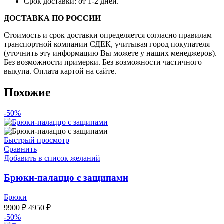
Срок доставки: от 1-2 дней.
ДОСТАВКА ПО РОССИИ
Стоимость и срок доставки определяется согласно правилам
транспортной компании СДЕК, учитывая город покупателя
(уточнить эту информацию Вы можете у наших менеджеров).
Без возможности примерки. Без возможности частичного
выкупа. Оплата картой на сайте.
Похожие
-50%
Быстрый просмотр
Сравнить
Добавить в список желаний
Брюки-палаццо с защипами
Брюки
Первоначальная
Текущая
9900
₽
4950
₽
цена
цена:
-50%
составляла