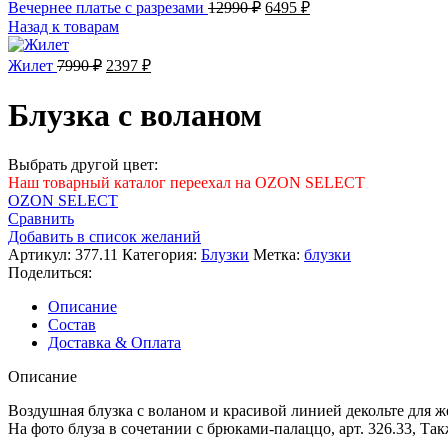
Первоначальная
Текущая
Вечернее платье с разрезами
12990
₽
6495
₽
цена
цена:
Назад к товарам
составляла
6495 ₽.
12990 ₽.
Первоначальная
Текущая
Жилет
7990
₽
2397
₽
цена
цена:
составляла
2397 ₽.
Блузка с воланом
7990 ₽.
Выбрать другой цвет:
Наш товарный каталог переехал на OZON SELECT
OZON SELECT
Сравнить
Добавить в список желаний
Артикул:
377.11
Категория:
Блузки
Метка:
блузки
Поделиться:
Описание
Состав
Доставка & Оплата
Описание
Воздушная блузка с воланом и красивой линией декольте для ж
На фото блуза в сочетании с брюками-палаццо, арт. 326.33, Такж