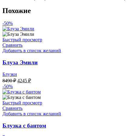
Похожие
-50%
Быстрый просмотр
Сравнить
Добавить в список желаний
Блуза Эмили
Блузки
Первоначальная
Текущая
8490
₽
4245
₽
цена
цена:
-50%
составляла
4245 ₽.
8490 ₽.
Быстрый просмотр
Сравнить
Добавить в список желаний
Блузка с бантом