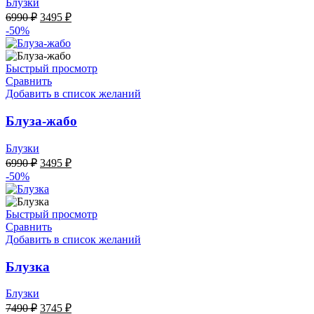
Блузки
Первоначальная
Текущая
6990
₽
3495
₽
цена
цена:
-50%
составляла
3495 ₽.
6990 ₽.
Быстрый просмотр
Сравнить
Добавить в список желаний
Блуза-жабо
Блузки
Первоначальная
Текущая
6990
₽
3495
₽
цена
цена:
-50%
составляла
3495 ₽.
6990 ₽.
Быстрый просмотр
Сравнить
Добавить в список желаний
Блузка
Блузки
Первоначальная
Текущая
7490
₽
3745
₽