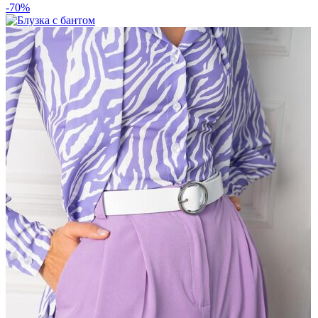
цена
цена:
-70%
составляла
3745 ₽.
7490 ₽.