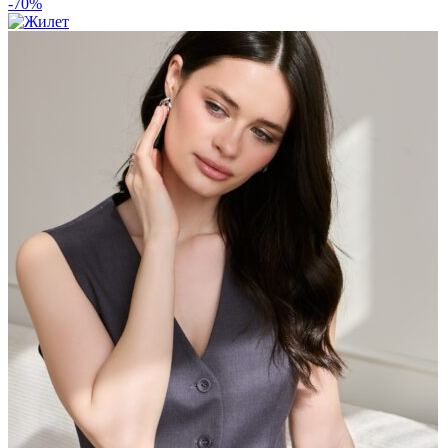
-70%
составляла
2697 ₽.
8990 ₽.