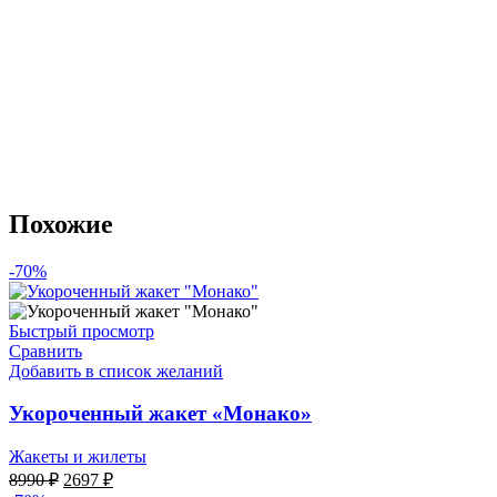
Похожие
-70%
Быстрый просмотр
Сравнить
Добавить в список желаний
Укороченный жакет «Монако»
Жакеты и жилеты
Первоначальная
Текущая
8990
₽
2697
₽
цена
цена: