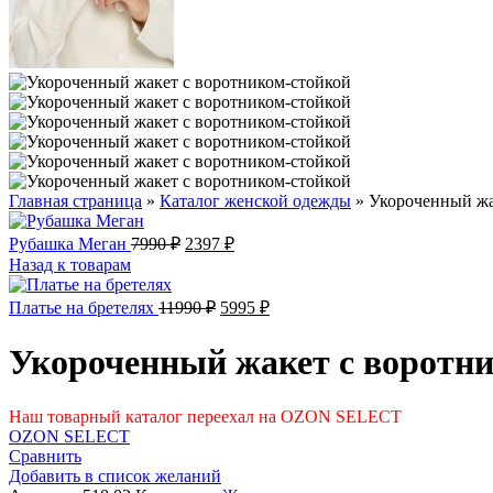
Главная страница
»
Каталог женской одежды
»
Укороченный жа
Первоначальная
Текущая
Рубашка Меган
7990
₽
2397
₽
цена
цена:
Назад к товарам
составляла
2397 ₽.
7990 ₽.
Первоначальная
Текущая
Платье на бретелях
11990
₽
5995
₽
цена
цена:
составляла
5995 ₽.
Укороченный жакет с воротн
11990 ₽.
Наш товарный каталог переехал на OZON SELECT
OZON SELECT
Сравнить
Добавить в список желаний