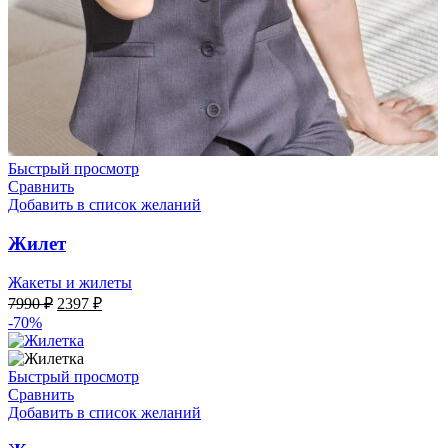
Быстрый просмотр
Сравнить
Добавить в список желаний
Жилет
Жакеты и жилеты
Первоначальная
Текущая
7990
₽
2397
₽
цена
цена:
-70%
составляла
2397 ₽.
7990 ₽.
Быстрый просмотр
Сравнить
Добавить в список желаний