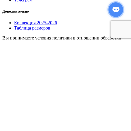
Дополнительно
Коллекция 2025-2026
Таблица размеров
Вы принимаете условия политики в отношении обработки
персональных данных и пользовательского соглашения
каждый раз, когда оставляете свои данные в любой форме
обратной связи на сайте dressnostress.ru
© DRESS NO STRESS 2026
Мы добавили вас в список ожидания этого товара и отправим
вам электронное письмо, когда продукт будет доступен.
Выйти из списка ожидания
Данный товар распродан.
Не волнуйтесь! Введите свою электронную почту, и мы
сообщим вам, как только он появится в наличии.
Добавить в список ожидания
Я прочитал и принимаю
политика конфиденциальности