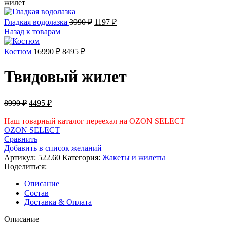
жилет
Первоначальная
Текущая
Гладкая водолазка
3990
₽
1197
₽
цена
цена:
Назад к товарам
составляла
1197 ₽.
3990 ₽.
Первоначальная
Текущая
Костюм
16990
₽
8495
₽
цена
цена:
составляла
8495 ₽.
Твидовый жилет
16990 ₽.
Первоначальная
Текущая
8990
₽
4495
₽
цена
цена:
составляла
Наш товарный каталог переехал на OZON SELECT
4495 ₽.
OZON SELECT
8990 ₽.
Сравнить
Добавить в список желаний
Артикул:
522.60
Категория:
Жакеты и жилеты
Поделиться:
Описание
Состав
Доставка & Оплата
Описание