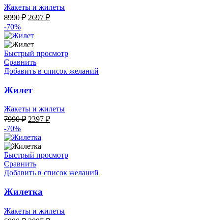
Жакеты и жилеты
Первоначальная
Текущая
8990
₽
2697
₽
цена
цена:
-70%
составляла
2697 ₽.
8990 ₽.
Быстрый просмотр
Сравнить
Добавить в список желаний
Жилет
Жакеты и жилеты
Первоначальная
Текущая
7990
₽
2397
₽
цена
цена:
-70%
составляла
2397 ₽.
7990 ₽.
Быстрый просмотр
Сравнить
Добавить в список желаний
Жилетка
Жакеты и жилеты
Первоначальная
Текущая