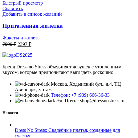
Быстрый просмотр
Сравнить
Добавить в список желаний
Приталенная жилетка
Жакеты и жилеты
Первоначальная
Текущая
7990
₽
2397
₽
цена
цена:
составляла
2397 ₽.
7990 ₽.
Бренд Dress no Stress объединяет девушек с утонченным
вкусом, которые предпочитают выглядеть роскошно
Москва, Ходынский бул., д.4, ТЦ
Авиапарк, 3 этаж
Телефон: +7 (909) 666-36-33
Эл. Почта: shop@dressnostress.ru
Новости
Dress No Stress: Свадебные платья, созданные для
счастья