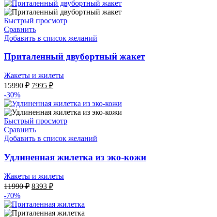
составляла
2397 ₽.
7990 ₽.
Быстрый просмотр
Сравнить
Добавить в список желаний
Приталенный двубортный жакет
Жакеты и жилеты
Первоначальная
Текущая
15990
₽
7995
₽
цена
цена:
-30%
составляла
7995 ₽.
15990 ₽.
Быстрый просмотр
Сравнить
Добавить в список желаний
Удлиненная жилетка из эко-кожи
Жакеты и жилеты
Первоначальная
Текущая
11990
₽
8393
₽
цена
цена:
-70%
составляла
8393 ₽.
11990 ₽.