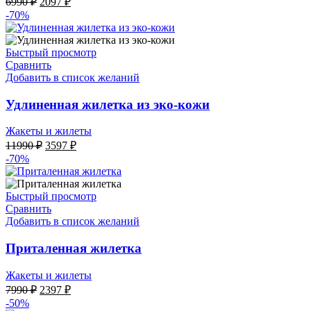
6990
₽
2097
₽
цена
цена:
-70%
составляла
2097 ₽.
6990 ₽.
Быстрый просмотр
Сравнить
Добавить в список желаний
Удлиненная жилетка из эко-кожи
Жакеты и жилеты
Первоначальная
Текущая
11990
₽
3597
₽
цена
цена:
-70%
составляла
3597 ₽.
11990 ₽.
Быстрый просмотр
Сравнить
Добавить в список желаний
Приталенная жилетка
Жакеты и жилеты
Первоначальная
Текущая
7990
₽
2397
₽
цена
цена:
-50%