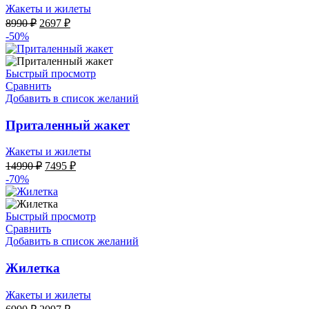
Жакеты и жилеты
Первоначальная
Текущая
8990
₽
2697
₽
цена
цена:
-50%
составляла
2697 ₽.
8990 ₽.
Быстрый просмотр
Сравнить
Добавить в список желаний
Приталенный жакет
Жакеты и жилеты
Первоначальная
Текущая
14990
₽
7495
₽
цена
цена:
-70%
составляла
7495 ₽.
14990 ₽.
Быстрый просмотр
Сравнить
Добавить в список желаний
Жилетка
Жакеты и жилеты
Первоначальная
Текущая