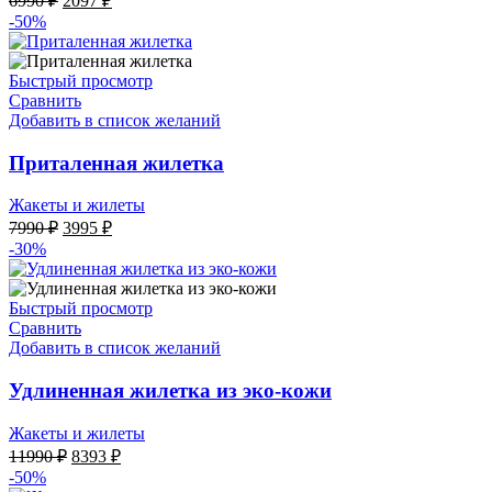
6990
₽
2097
₽
цена
цена:
-50%
составляла
2097 ₽.
6990 ₽.
Быстрый просмотр
Сравнить
Добавить в список желаний
Приталенная жилетка
Жакеты и жилеты
Первоначальная
Текущая
7990
₽
3995
₽
цена
цена:
-30%
составляла
3995 ₽.
7990 ₽.
Быстрый просмотр
Сравнить
Добавить в список желаний
Удлиненная жилетка из эко-кожи
Жакеты и жилеты
Первоначальная
Текущая
11990
₽
8393
₽
цена
цена:
-50%
составляла