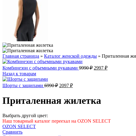
Главная страница
»
Каталог женской одежды
»
Приталенная жи
Первоначальная
Текущая
Комбинезон с объемными рукавами
9990
₽
2997
₽
цена
цена:
Назад к товарам
составляла
2997 ₽.
9990 ₽.
Первоначальная
Текущая
Шорты с защипами
6990
₽
2097
₽
цена
цена:
составляла
2097 ₽.
Приталенная жилетка
6990 ₽.
Выбрать другой цвет:
Наш товарный каталог переехал на OZON SELECT
OZON SELECT
Сравнить