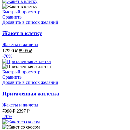
8393 ₽.
11990 ₽.
Быстрый просмотр
Сравнить
Добавить в список желаний
Жакет в клетку
Жакеты и жилеты
Первоначальная
Текущая
17990
₽
8995
₽
цена
цена:
-70%
составляла
8995 ₽.
17990 ₽.
Быстрый просмотр
Сравнить
Добавить в список желаний
Приталенная жилетка
Жакеты и жилеты
Первоначальная
Текущая
7990
₽
2397
₽
цена
цена:
-70%
составляла
2397 ₽.
7990 ₽.