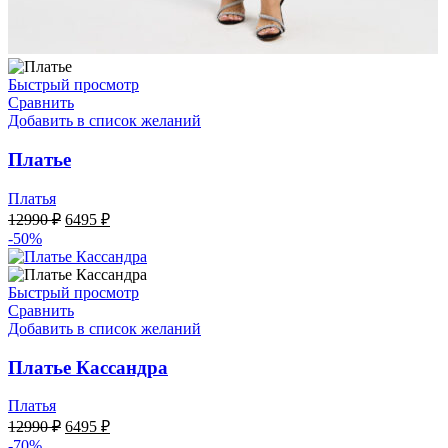
Быстрый просмотр
Сравнить
Добавить в список желаний
Платье
Платья
Первоначальная
Текущая
12990
₽
6495
₽
цена
цена:
-50%
составляла
6495 ₽.
12990 ₽.
Быстрый просмотр
Сравнить
Добавить в список желаний
Платье Кассандра
Платья
Первоначальная
Текущая
12990
₽
6495
₽
цена
цена:
-70%