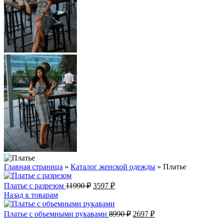
Главная страница
»
Каталог женской одежды
»
Платье
Первоначальная
Текущая
Платье с разрезом
11990
₽
3597
₽
цена
цена:
Назад к товарам
составляла
3597 ₽.
11990 ₽.
Первоначальная
Текущая
Платье с объемными рукавами
8990
₽
2697
₽