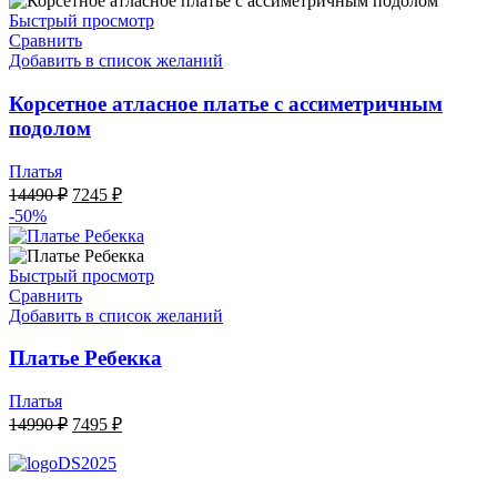
Быстрый просмотр
Сравнить
Добавить в список желаний
Корсетное атласное платье с ассиметричным
подолом
Платья
Первоначальная
Текущая
14490
₽
7245
₽
цена
цена:
-50%
составляла
7245 ₽.
14490 ₽.
Быстрый просмотр
Сравнить
Добавить в список желаний
Платье Ребекка
Платья
Первоначальная
Текущая
14990
₽
7495
₽
цена
цена:
составляла
7495 ₽.
14990 ₽.