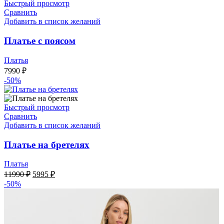
Быстрый просмотр
Сравнить
Добавить в список желаний
Платье с поясом
Платья
7990
₽
-50%
Быстрый просмотр
Сравнить
Добавить в список желаний
Платье на бретелях
Платья
Первоначальная
Текущая
11990
₽
5995
₽
цена
цена:
-50%
составляла
5995 ₽.
11990 ₽.