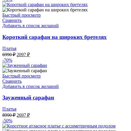
составляла
6495 ₽.
12990 ₽.
Быстрый просмотр
Сравнить
Добавить в список желаний
Короткий сарафан на широких бретелях
Платья
Первоначальная
Текущая
6990
₽
2097
₽
цена
цена:
-70%
составляла
2097 ₽.
6990 ₽.
Быстрый просмотр
Сравнить
Добавить в список желаний
Зауженный сарафан
Платья
Первоначальная
Текущая
8990
₽
2697
₽
цена
цена:
-50%
составляла
2697 ₽.
8990 ₽.