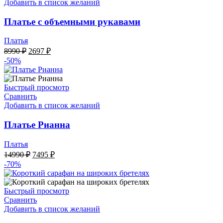
Добавить в список желаний
Платье с объемными рукавами
Платья
Первоначальная
Текущая
8990
₽
2697
₽
цена
цена:
-50%
составляла
2697 ₽.
8990 ₽.
Быстрый просмотр
Сравнить
Добавить в список желаний
Платье Рианна
Платья
Первоначальная
Текущая
14990
₽
7495
₽
цена
цена:
-70%
составляла
7495 ₽.
14990 ₽.
Быстрый просмотр
Сравнить
Добавить в список желаний