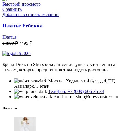
Быстрый просмотр
Сравнить
Добавить в список желаний
Платье Ребекка
Платья
Первоначальная
Текущая
14990
₽
7495
₽
цена
цена:
составляла
7495 ₽.
14990 ₽.
Бренд Dress no Stress объединяет девушек с утонченным
вкусом, которые предпочитают выглядеть роскошно
Москва, Ходынский бул., д.4, ТЦ
Авиапарк, 3 этаж
Телефон: +7 (909) 666-36-33
Эл. Почта: shop@dressnostress.ru
Новости