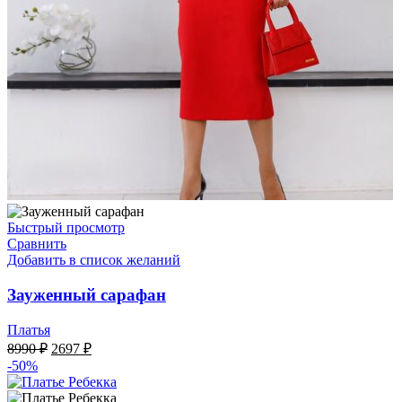
Быстрый просмотр
Сравнить
Добавить в список желаний
Зауженный сарафан
Платья
Первоначальная
Текущая
8990
₽
2697
₽
цена
цена:
-50%
составляла
2697 ₽.
8990 ₽.