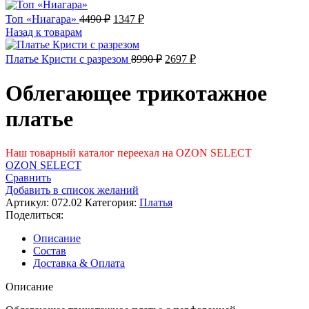
Первоначальная
Текущая
Топ «Ниагара»
4490
₽
1347
₽
цена
цена:
Назад к товарам
составляла
1347 ₽.
4490 ₽.
Первоначальная
Текущая
Платье Кристи с разрезом
8990
₽
2697
₽
цена
цена:
составляла
2697 ₽.
Облегающее трикотажное
8990 ₽.
платье
Наш товарный каталог переехал на OZON SELECT
OZON SELECT
Сравнить
Добавить в список желаний
Артикул:
072.02
Категория:
Платья
Поделиться:
Описание
Состав
Доставка & Оплата
Описание