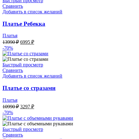
Быстрый просмотр
Сравнить
Добавить в список желаний
Платье Ребекка
Платья
Первоначальная
Текущая
13990
₽
6995
₽
цена
цена:
-70%
составляла
6995 ₽.
13990 ₽.
Быстрый просмотр
Сравнить
Добавить в список желаний
Платье со стразами
Платья
Первоначальная
Текущая
10990
₽
3297
₽
цена
цена:
-70%
составляла
3297 ₽.
10990 ₽.
Быстрый просмотр
Сравнить