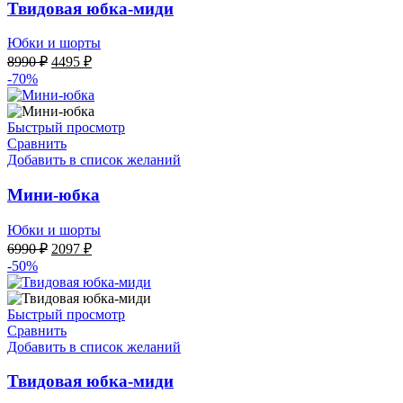
Твидовая юбка-миди
Юбки и шорты
Первоначальная
Текущая
8990
₽
4495
₽
цена
цена:
-70%
составляла
4495 ₽.
8990 ₽.
Быстрый просмотр
Сравнить
Добавить в список желаний
Мини-юбка
Юбки и шорты
Первоначальная
Текущая
6990
₽
2097
₽
цена
цена:
-50%
составляла
2097 ₽.
6990 ₽.
Быстрый просмотр
Сравнить
Добавить в список желаний
Твидовая юбка-миди