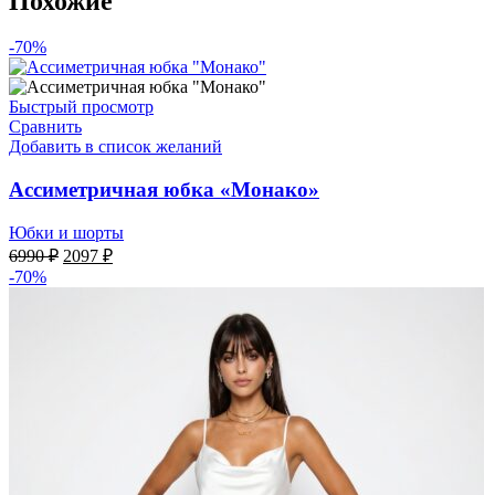
Похожие
-70%
Быстрый просмотр
Сравнить
Добавить в список желаний
Ассиметричная юбка «Монако»
Юбки и шорты
Первоначальная
Текущая
6990
₽
2097
₽
цена
цена:
-70%
составляла
2097 ₽.
6990 ₽.