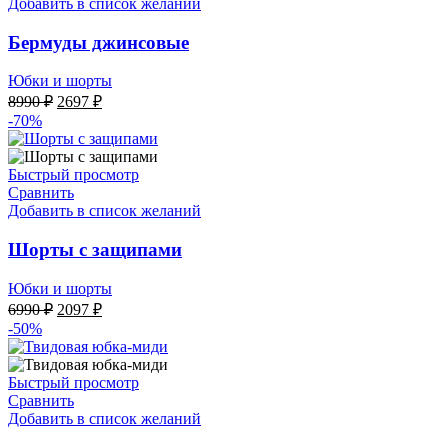
Добавить в список желаний
Бермуды джинсовые
Юбки и шорты
Первоначальная
Текущая
8990
₽
2697
₽
цена
цена:
-70%
составляла
2697 ₽.
8990 ₽.
Быстрый просмотр
Сравнить
Добавить в список желаний
Шорты с защипами
Юбки и шорты
Первоначальная
Текущая
6990
₽
2097
₽
цена
цена:
-50%
составляла
2097 ₽.
6990 ₽.
Быстрый просмотр
Сравнить
Добавить в список желаний