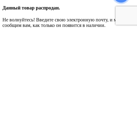
Данный товар распродан.
Не волнуйтесь! Введите свою электронную почту, и мы
сообщим вам, как только он появится в наличии.
Добавить в список ожидания
Я прочитал и принимаю
политика конфиденциальности
Поиск
Начните вводить текст, чтобы увидеть товары, которые вы
ищете.
Поиск
Меню
Категории
Новинки
Вечерний образ
Свадьба
Блузки
Верхняя одежда
Жакеты и жилеты
Комбинезоны
Платья
Рубашки