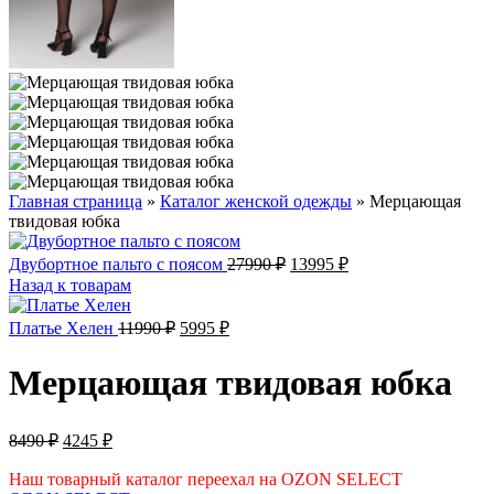
Главная страница
»
Каталог женской одежды
»
Мерцающая
твидовая юбка
Первоначальная
Текущая
Двубортное пальто с поясом
27990
₽
13995
₽
цена
цена:
Назад к товарам
составляла
13995 ₽.
27990 ₽.
Первоначальная
Текущая
Платье Хелен
11990
₽
5995
₽
цена
цена:
составляла
5995 ₽.
Мерцающая твидовая юбка
11990 ₽.
Первоначальная
Текущая
8490
₽
4245
₽
цена
цена:
составляла
Наш товарный каталог переехал на OZON SELECT
4245 ₽.