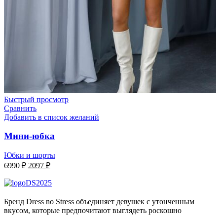
Быстрый просмотр
Сравнить
Добавить в список желаний
Мини-юбка
Юбки и шорты
Первоначальная
Текущая
6990
₽
2097
₽
цена
цена:
составляла
2097 ₽.
6990 ₽.
Бренд Dress no Stress объединяет девушек с утонченным
вкусом, которые предпочитают выглядеть роскошно