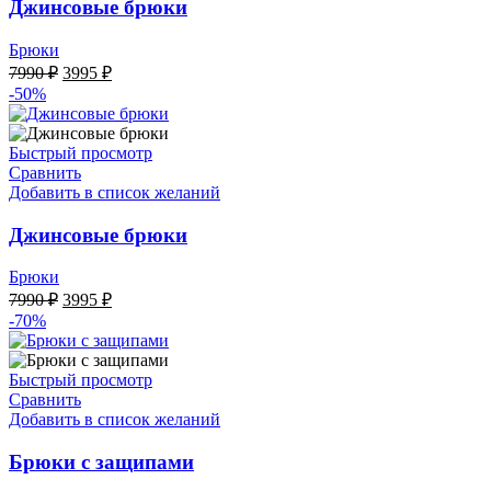
Джинсовые брюки
Брюки
Первоначальная
Текущая
7990
₽
3995
₽
цена
цена:
-50%
составляла
3995 ₽.
7990 ₽.
Быстрый просмотр
Сравнить
Добавить в список желаний
Джинсовые брюки
Брюки
Первоначальная
Текущая
7990
₽
3995
₽
цена
цена:
-70%
составляла
3995 ₽.
7990 ₽.
Быстрый просмотр
Сравнить
Добавить в список желаний
Брюки с защипами