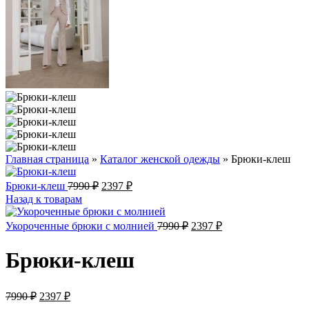
Главная страница
»
Каталог женской одежды
»
Брюки-клеш
Первоначальная
Текущая
Брюки-клеш
7990
₽
2397
₽
цена
цена:
Назад к товарам
составляла
2397 ₽.
7990 ₽.
Первоначальная
Текущая
Укороченные брюки с молнией
7990
₽
2397
₽
цена
цена:
составляла
2397 ₽.
Брюки-клеш
7990 ₽.
Первоначальная
Текущая
7990
₽
2397
₽
цена
цена: