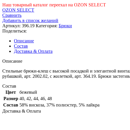
составляла
Наш товарный каталог переехал на OZON SELECT
2397 ₽.
OZON SELECT
7990 ₽.
Сравнить
Добавить в список желаний
Артикул:
396.19
Категория:
Брюки
Поделиться:
Описание
Состав
Доставка & Оплата
Описание
Стильные брюки-клеш с высокой посадкой и элегантной винтажн
рубашкой, арт. 2002.02, с жилеткой, арт. 364.19. Брюки застег
Состав
Цвет
бежевый
Размер
40
,
42
,
44
,
46
,
48
Состав
58% вискоза, 37% полиэстер, 5% лайкра
Доставка & Оплата