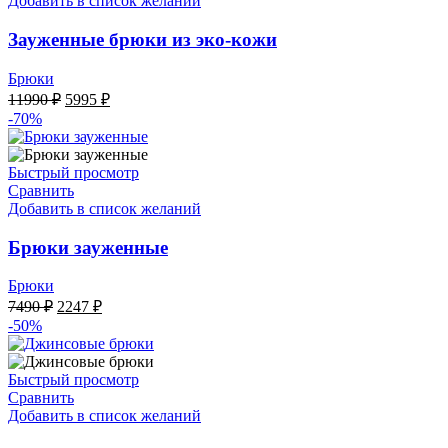
Добавить в список желаний
Зауженные брюки из эко-кожи
Брюки
Первоначальная
Текущая
11990
₽
5995
₽
цена
цена:
-70%
составляла
5995 ₽.
11990 ₽.
Быстрый просмотр
Сравнить
Добавить в список желаний
Брюки зауженные
Брюки
Первоначальная
Текущая
7490
₽
2247
₽
цена
цена:
-50%
составляла
2247 ₽.
7490 ₽.
Быстрый просмотр
Сравнить
Добавить в список желаний